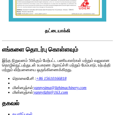
தட்டையாக்கி
எங்களை தொடர்பு கொள்ளவும்
இந்த நிறுவனம் 50க்கும் மேற்பட்ட பணியாளர்கள் மற்றும் வலுவான
தொழில்நுட்பத்துடன் உபகரண ஆராய்ச்சி மற்றும் மேம்பாடு, உற்பத்தி
மற்றும் விற்பனையை ஒருங்கிணைக்கிறது.
தொலைபேசி :
+86 15610166818
மின்னஞ்சல்:
yannysima@lizhimachinery.com
மின்னஞ்சல்:
yannylizhi@163.com
தகவல்
தயாரிப்புகள்