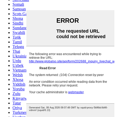
Somali
Samoan
Scots Gaelic
Shona
Sindhi
Sundanese
Swahili
Tajik
Tamil
Telugu
Thai
Ukrainian
Urdu
Uzbek
Vietnamese
Welsh
Xhosa
Yiddish
Yoruba
Zulu
Kinyarwanda
Tatar
Oriya
Turkmen