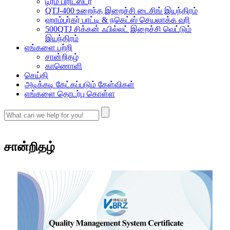
டிரம் பிரிடஸ்டர்
QTJ-400 உறைந்த இறைச்சி டைசிங் இயந்திரம்
ஹாம்பர்கர் பாட்டி & நகெட்ஸ் செயலாக்க வரி
500QTJ சிக்கன் ஃபில்லட் இறைச்சி வெட்டும்
இயந்திரம்
எங்களை பற்றி
சான்றிதழ்
காணொளி
செய்தி
அடிக்கடி கேட்கப்படும் கேள்விகள்
எங்களை தொடர்பு கொள்ள
சான்றிதழ்