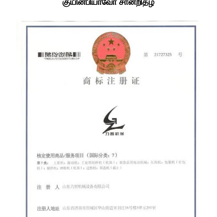
குயின்பியாவோ சான்றிதழ்