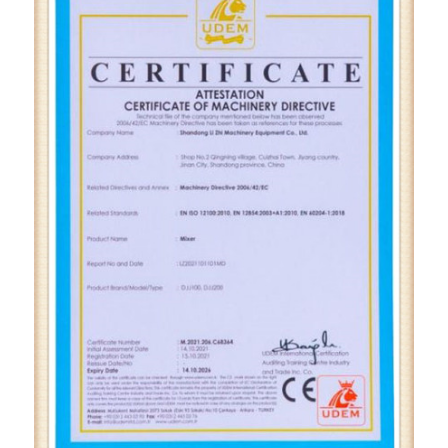
முகப்புப் பக்கம்
சான்றிதழ்