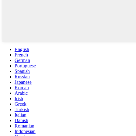
English
French
German
Portuguese
Spanish
Russian
Japanese
Korean
Arabic
Irish
Greek
Turkish
Italian
Danish
Romanian
Indonesian