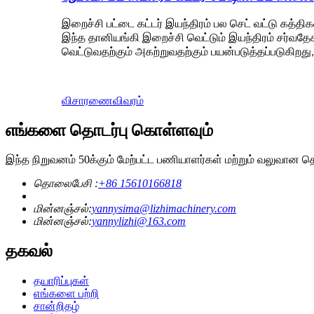
இறைச்சி பட்டை கட்டர் இயந்திரம் பல செட் வட்டு கத்த
இந்த தானியங்கி இறைச்சி வெட்டும் இயந்திரம் சர்வதேச
வெட்டுவதற்கும் அகற்றுவதற்கும் பயன்படுத்தப்படுகிறது, ந
விசாரணை
விவரம்
எங்களை தொடர்பு கொள்ளவும்
இந்த நிறுவனம் 50க்கும் மேற்பட்ட பணியாளர்கள் மற்றும் வலுவான தொ
தொலைபேசி :
+86 15610166818
மின்னஞ்சல்:
yannysima@lizhimachinery.com
மின்னஞ்சல்:
yannylizhi@163.com
தகவல்
தயாரிப்புகள்
எங்களை பற்றி
சான்றிதழ்