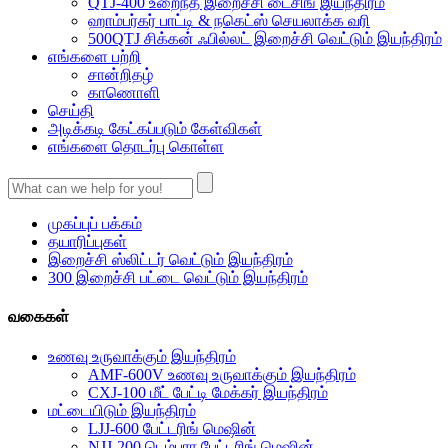
QTJ-400 உறைந்த இறைச்சி டைசிங் இயந்திரம்
ஹாம்பர்கர் பாட்டி & நகெட்ஸ் செயலாக்க வரி
500QTJ சிக்கன் ஃபில்லட் இறைச்சி வெட்டும் இயந்திரம்
எங்களை பற்றி
சான்றிதழ்
காணொளி
செய்தி
அடிக்கடி கேட்கப்படும் கேள்விகள்
எங்களை தொடர்பு கொள்ள
முகப்புப் பக்கம்
தயாரிப்புகள்
இறைச்சி ஸ்லிட்டர் வெட்டும் இயந்திரம்
300 இறைச்சி பட்டை வெட்டும் இயந்திரம்
வகைகள்
உணவு உருவாக்கும் இயந்திரம்
AMF-600V உணவு உருவாக்கும் இயந்திரம்
CXJ-100 மீட் பேட்டி மேக்கர் இயந்திரம்
மட்டையிடும் இயந்திரம்
LJJ-600 பேட்டரிங் மெஷின்
NJJ-200 டெம்புரா பேட்டரிங் மெஷின்